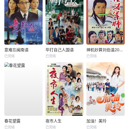
意难忘闽南语
毕打自己人国语
神机妙算刘伯温2006
已完结
已完结
已完结
春花望露
夜市人生
加油！美玲
已完结
已完结
已完结