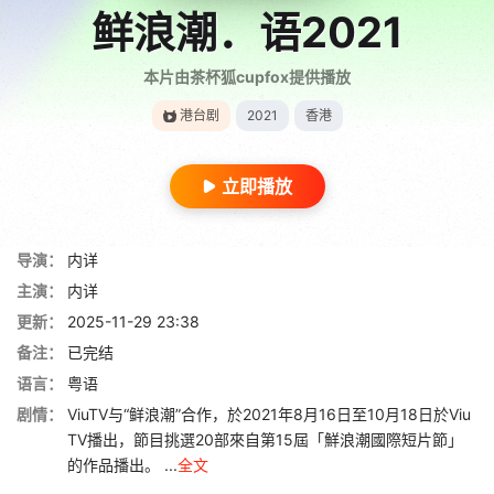
鲜浪潮．语2021‎
本片由茶杯狐cupfox提供播放
港台剧
2021
香港
立即播放
导演：
内详
主演：
内详
更新：
2025-11-29 23:38
备注：
已完结
语言：
粤语
剧情：
ViuTV与“鲜浪潮”合作，於2021年8月16日至10月18日於Viu
TV播出，節目挑選20部來自第15屆「鮮浪潮國際短片節」
的作品播出。 ...
全文