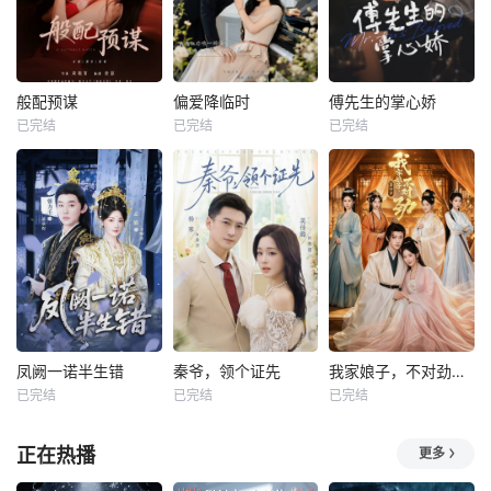
般配预谋
偏爱降临时
傅先生的掌心娇
已完结
已完结
已完结
凤阙一诺半生错
秦爷，领个证先
我家娘子，不对劲第四季
已完结
已完结
已完结
正在热播
更多