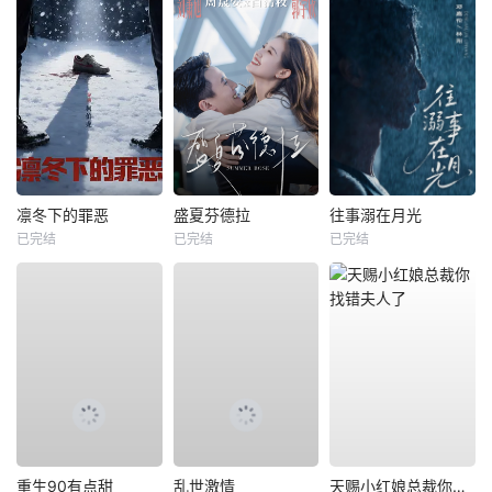
凛冬下的罪恶
盛夏芬德拉
往事溺在月光
已完结
已完结
已完结
重生90有点甜
乱世激情
天赐小红娘总裁你找错夫人了