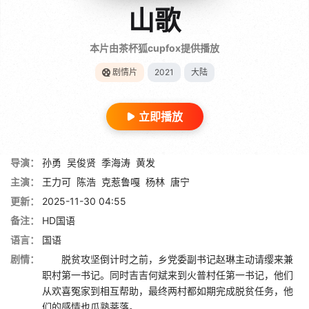
山歌
本片由茶杯狐cupfox提供播放
剧情片
2021
大陆
立即播放
导演：
孙勇
吴俊贤
季海涛
黄发
主演：
王力可
陈浩
克惹鲁嘎
杨林
唐宁
更新：
2025-11-30 04:55
备注：
HD国语
语言：
国语
剧情：
脱贫攻坚倒计时之前，乡党委副书记赵琳主动请缨来兼
职村第一书记。同时吉吉何斌来到火普村任第一书记，他们
从欢喜冤家到相互帮助，最终两村都如期完成脱贫任务，他
们的感情也瓜熟蒂落。