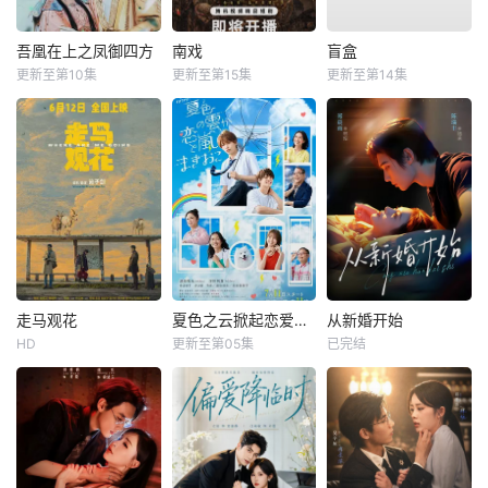
吾凰在上之凤御四方
南戏
盲盒
更新至第10集
更新至第15集
更新至第14集
走马观花
夏色之云掀起恋爱与风暴
从新婚开始
HD
更新至第05集
已完结