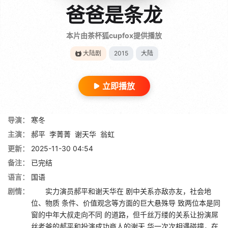
爸爸是条龙
本片由茶杯狐cupfox提供播放
大陆剧
2015
大陆
立即播放
导演：
寒冬
主演：
郝平
李菁菁
谢天华
翁虹
更新：
2025-11-30 04:54
备注：
已完结
语言：
国语
剧情：
实力演员郝平和谢天华在 剧中关系亦敌亦友，社会地
位、物质 条件、价值观念等方面的巨大悬殊导 致两位本是同
窗的中年大叔走向不同 的道路，但千丝万缕的关系让扮演屌
丝老爸的郝平和扮演成功商人的谢天 华一次次相遇碰撞，在