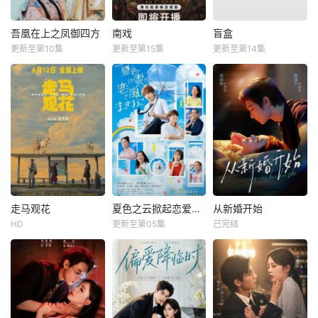
吾凰在上之凤御四方
南戏
盲盒
更新至第10集
更新至第15集
更新至第14集
走马观花
夏色之云掀起恋爱与风暴
从新婚开始
HD
更新至第05集
已完结