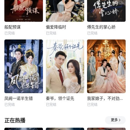
般配预谋
偏爱降临时
傅先生的掌心娇
已完结
已完结
已完结
凤阙一诺半生错
秦爷，领个证先
我家娘子，不对劲第四季
已完结
已完结
已完结
正在热播
更多