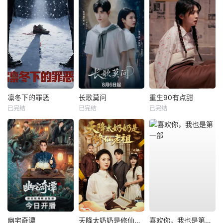
凛冬下的罪恶
长歌莫问
重生90有点甜
已完结
已完结
已完结
幽宅奇谭
天降太奶奶是修仙老祖
喜欢你，我也是第一部