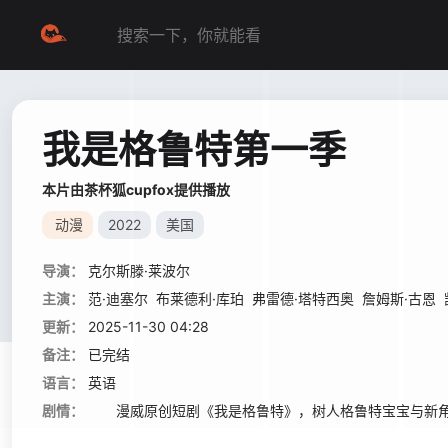
我是格鲁特第一季
本片由茶杯狐cupfox提供播放
动漫
2022
美国
导演：
克尔斯滕·莱波尔
主演：
范·迪塞尔
布莱德利·库珀
弗雷德·塔特西奥
詹姆斯·古恩
更新：
2025-11-30 04:28
备注：
已完结
语言：
英语
剧情：
漫威原创短剧《我是格鲁特》，树人格鲁特宝宝与新角