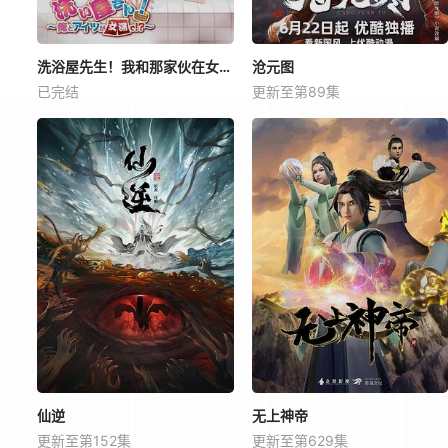
洗浴屋先生！我和那家伙在女浴池！？
沧元图
已完结
更新至第89集
仙逆
无上神帝
更新至第152集
更新至第629集