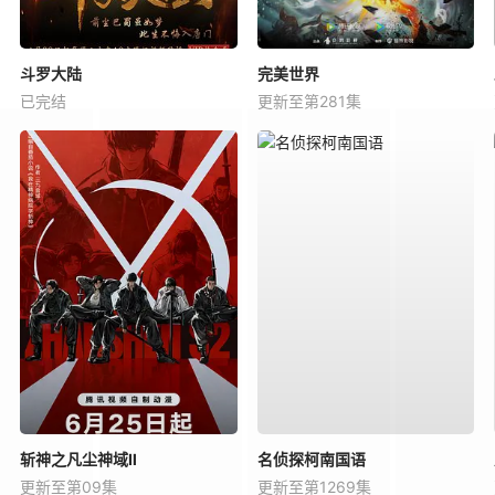
斗罗大陆
完美世界
已完结
更新至第281集
斩神之凡尘神域Ⅱ
名侦探柯南国语
更新至第09集
更新至第1269集