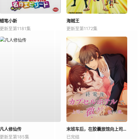
蜡笔小新
海贼王
更新至第1181集
更新至第1172集
凡人修仙传
末班车后，在胶囊旅馆向上司传递微热的夜晚
更新至第185集
已完结