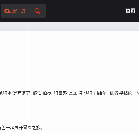
首页
搜一搜
凯特琳·罗布罗克
鲍伯·伯根
特雷弗·德瓦
斯科特·门维尔
凯瑞·华格伦
马
色一起展开冒险之旅。