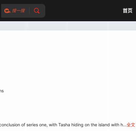
首页
搜一搜
ns
onclusion of series one, with Tasha hiding on the island with h...
全文