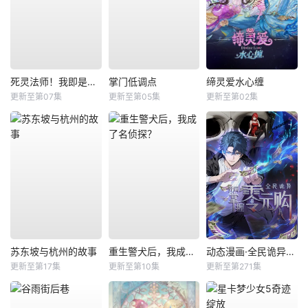
死灵法师！我即是天灾
掌门低调点
缔灵爱水心缠
更新至第07集
更新至第05集
更新至第02集
苏东坡与杭州的故事
重生警犬后，我成了名侦探？
动态漫画·全民诡异：开局掌握零元购
更新至第17集
更新至第10集
更新至第271集