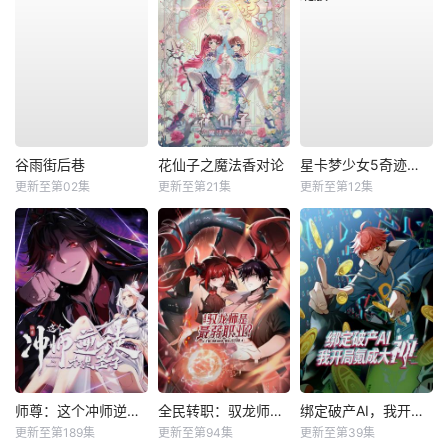
谷雨街后巷
花仙子之魔法香对论
星卡梦少女5奇迹绽放
更新至第02集
更新至第21集
更新至第12集
师尊：这个冲师逆徒才不是圣子动态漫
全民转职：驭龙师是最弱职业？动态漫
绑定破产AI，我开局氪成大神动态漫
更新至第189集
更新至第94集
更新至第39集