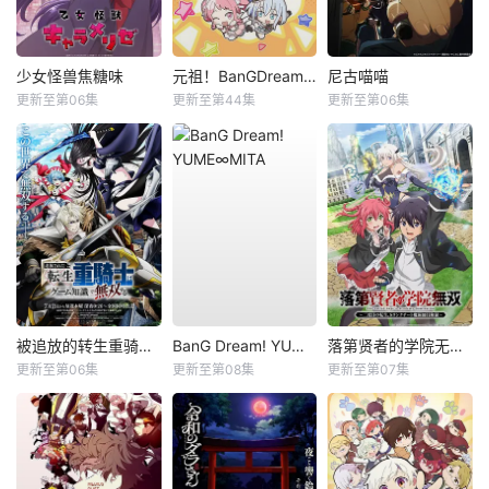
少女怪兽焦糖味
元祖！BanGDream酱
尼古喵喵
更新至第06集
更新至第44集
更新至第06集
被追放的转生重骑士用游戏知识开无双
BanG Dream! YUME∞MITA
落第贤者的学院无双第二回转生，S等级作弊魔术师冒险记
更新至第06集
更新至第08集
更新至第07集