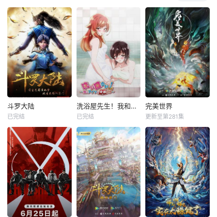
斗罗大陆
洗浴屋先生！我和那家伙在女浴池！？
完美世界
已完结
已完结
更新至第281集