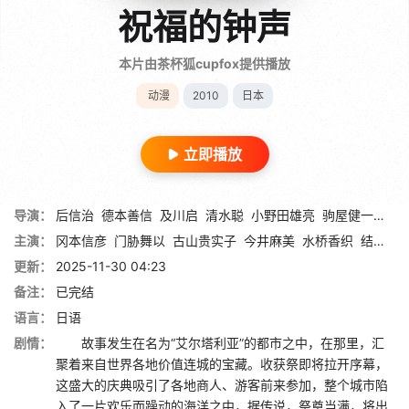
祝福的钟声
本片由茶杯狐cupfox提供播放
动漫
2010
日本
立即播放
导演：
后信治
德本善信
及川启
清水聪
小野田雄亮
驹屋健一郎
田
主演：
冈本信彦
门胁舞以
古山贵实子
今井麻美
水桥香织
结本满
更新：
2025-11-30 04:23
备注：
已完结
语言：
日语
剧情：
故事发生在名为“艾尔塔利亚”的都市之中，在那里，汇
聚着来自世界各地价值连城的宝藏。收获祭即将拉开序幕，
这盛大的庆典吸引了各地商人、游客前来参加，整个城市陷
入了一片欢乐而躁动的海洋之中，据传说，祭奠当满，将出