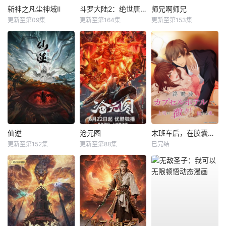
斩神之凡尘神域Ⅱ
斗罗大陆2：绝世唐门
师兄啊师兄
更新至第09集
更新至第164集
更新至第153集
仙逆
沧元图
末班车后，在胶囊旅馆向上司传递微热的夜晚
更新至第152集
更新至第88集
已完结