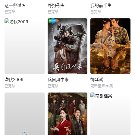
这一秒过火
野狗骨头
我的前半生
已完结
已完结
已完结
潜伏2009
兵自风中来
御廷谣
已完结
已完结
更新至第20集