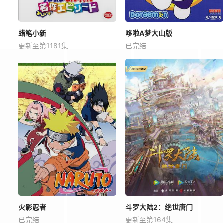
蜡笔小新
哆啦A梦大山版
更新至第1181集
已完结
火影忍者
斗罗大陆2：绝世唐门
已完结
更新至第164集