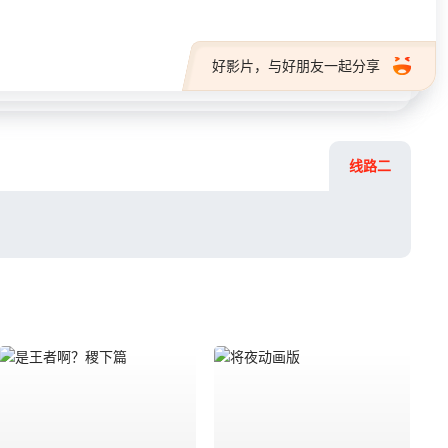
好影片，与好朋友一起分享
线路二