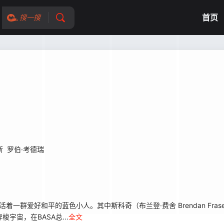
首页
搜一搜
斯
罗伯·考德瑞
群爱好和平的蓝色小人。其中斯科奇（布兰登·费舍 Brendan Fras
宇宙，在BASA总...
全文