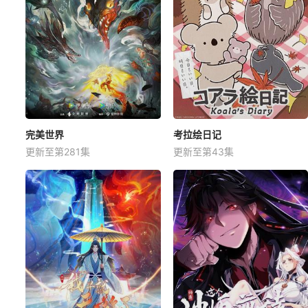
完美世界
考拉绘日记
更新至第281集
更新至第43集