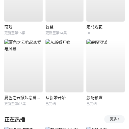
南戏
盲盒
走马观花
更新至第15集
更新至第14集
HD
夏色之云掀起恋爱与风暴
从新婚开始
般配预谋
更新至第05集
已完结
已完结
正在热播
更多