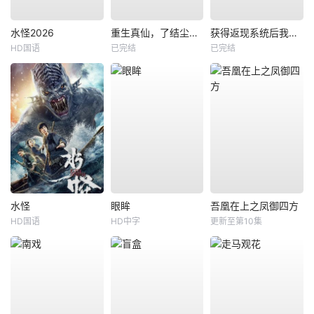
水怪2026
重生真仙，了结尘间恩怨
获得返现系统后我成了万人迷
HD国语
已完结
已完结
水怪
眼眸
吾凰在上之凤御四方
HD国语
HD中字
更新至第10集