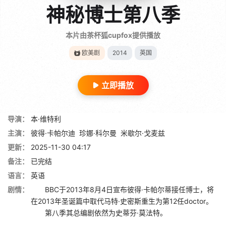
神秘博士第八季
本片由茶杯狐cupfox提供播放
欧美剧
2014
英国
立即播放
导演：
本·维特利
主演：
彼得·卡帕尔迪
珍娜·科尔曼
米歇尔·戈麦兹
更新：
2025-11-30 04:17
备注：
已完结
语言：
英语
剧情：
BBC于2013年8月4日宣布彼得·卡帕尔蒂接任博士，将
在2013年圣诞篇中取代马特·史密斯重生为第12任doctor。
第八季其总编剧依然为史蒂芬·莫法特。