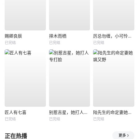
赐卿良辰
择木而栖
厉总勿缠，小可怜只想当厂妹
已完结
已完结
已完结
匠人有七喜
别惹吉星，她打人专打脸
陆先生的命定妻她飒又野
已完结
已完结
已完结
正在热播
更多