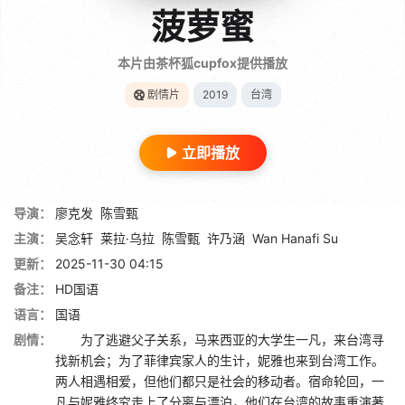
菠萝蜜
本片由茶杯狐cupfox提供播放
剧情片
2019
台湾
立即播放
导演：
廖克发
陈雪甄
主演：
吴念轩
莱拉·乌拉
陈雪甄
许乃涵
Wan Hanafi Su
更新：
2025-11-30 04:15
备注：
HD国语
语言：
国语
剧情：
为了逃避父子关系，马来西亚的大学生一凡，来台湾寻
找新机会；为了菲律宾家人的生计，妮雅也来到台湾工作。
两人相遇相爱，但他们都只是社会的移动者。宿命轮回，一
凡与妮雅终究走上了分离与漂泊，他们在台湾的故事重演著