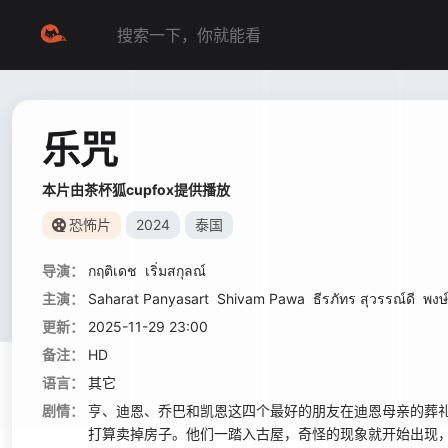
乐咒
本片由茶杯狐cupfox提供播放
恐怖片
2024
泰国
导演：
กฤติเดช
เริ่มสกุลณ์
主演：
Saharat Panyasart
Shivam Pawa
ธีรภัทร สุวรรณ์ดี
พงษ์
更新：
2025-11-29 23:00
备注：
HD
语言：
其它
剧情：
亨、迪恩、乔巴和凯恩这四个最好的朋友在迪恩母亲的葬
打算卖掉房子。他们一踏入古屋，奇怪的现象就开始出现，