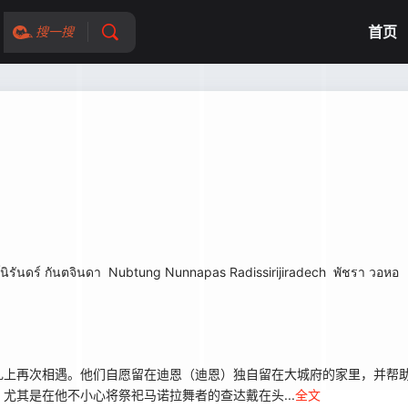
首页
搜一搜
นิรันดร์ กันตจินดา
Nubtung Nunnapas Radissirijiradech
พัชรา วอหอ
礼上再次相遇。他们自愿留在迪恩（迪恩）独自留在大城府的家里，并帮
尤其是在他不小心将祭祀马诺拉舞者的查达戴在头...
全文