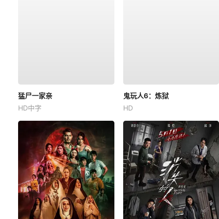
猛尸一家亲
鬼玩人6：炼狱
HD中字
HD