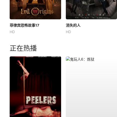
菲律宾恐怖故事17
消失的人
HD
HD
正在热播