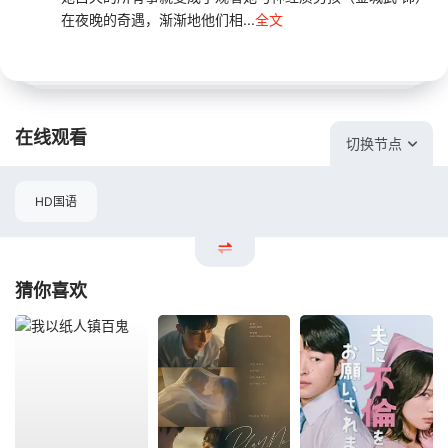
在夜晚的奇遇，渐渐地他们相...
全文
在线观看
切换节点
HD国语
猜你喜欢