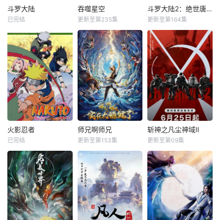
斗罗大陆
吞噬星空
斗罗大陆2：绝世唐门
已完结
更新至第235集
更新至第164集
火影忍者
师兄啊师兄
斩神之凡尘神域Ⅱ
已完结
更新至第153集
更新至第09集