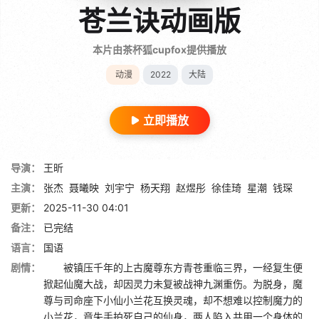
苍兰诀动画版
本片由茶杯狐cupfox提供播放
动漫
2022
大陆
立即播放
导演：
王昕
主演：
张杰
聂曦映
刘宇宁
杨天翔
赵煜彤
徐佳琦
星潮
钱琛
更新：
2025-11-30 04:01
备注：
已完结
语言：
国语
剧情：
被镇压千年的上古魔尊东方青苍重临三界，一经复生便
掀起仙魔大战，却因灵力未复被战神九渊重伤。为脱身，魔
尊与司命座下小仙小兰花互换灵魂，却不想难以控制魔力的
小兰花，竟失手拍死自己的仙身，两人陷入共用一个身体的