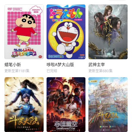
蜡笔小新
哆啦A梦大山版
武神主宰
更新至第1181集
已完结
更新至第680集