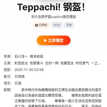
Teppachi! 钢盔！
本片由茶杯狐cupfox提供播放
日韩剧
2022
日本
立即播放
导演：
石川淳一
根本和政
主演：
町田启太
佐野勇斗
北村一辉
佐藤宽太
时任勇气
一之濑飒
更新：
2025-11-30 03:58
备注：
已完结
语言：
日语
剧情：
高中時代作為橄欖球部的王牌在全國也廣受關注的選手
因為自以為是的過度比賽而受傷。 被隊友指責的宙在孤
立無援的狀態下引退。 畢業後一個人生活也沒有找到固
定工作，過著無所事事悠閒自在的日子。 某天，因為吵